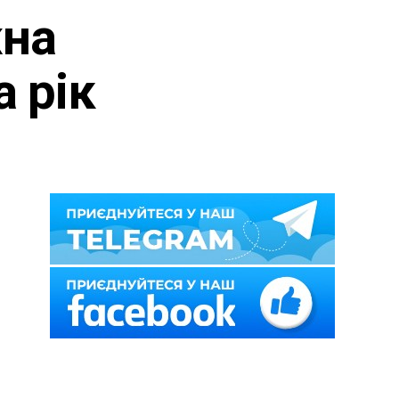
жна
 рік