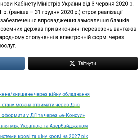
нови Кабінету Міністрів України від 3 червня 2020 р.
. (раніше – 31 грудня 2020 р.) строк реалізації
 забезпечення впровадження замовлення бланків
 іноземних держав при виконанні перевезень вантажів
ародному сполученні в електронній формі через
ослуг.
Твітнути
жене/знищене через війну обладнання
го стану можна отримати через Дію
 оформити у Дії та через «е-Консул»
ення між Україною та Азербайджаном
стеми крові та ціну крові на 2027 рік