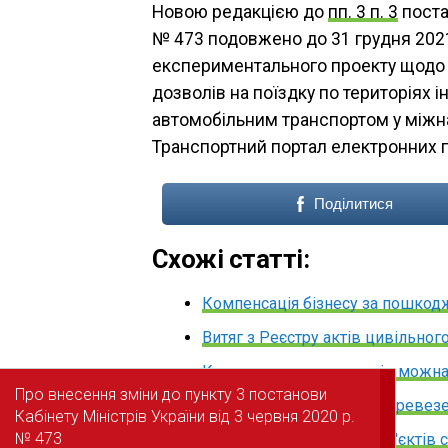
Новою редакцією до
пп. 3 п. 3
поста
№ 473 подовжено до 31 грудня 2021 р
експериментального проекту щодо
дозволів на поїздку по територіях
автомобільним транспортом у міжн
Транспортний портал електронних п
Поділитися
Схожі статті:
Компенсація бізнесу за пошкод
Витяг з Реєстру актів цивільно
Картку платника податків можна
Про внесення зміни до пункту 3 постанови
Про внесення зміни до пункту 3 постанови
Е-дозволи на вантажні перевез
Кабінету Міністрів України від 3 червня 2020 р.
Кабінету Міністрів України від 3 червня 2020 р.
№ 473
№ 473
Затверджено перелік суб'єктів си