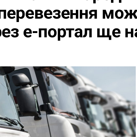
оперевезення мо
ез е-портал ще на