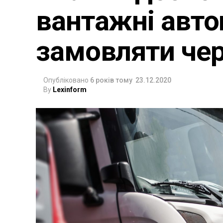
вантажні авт
замовляти чер
Опубліковано
6 років тому
23.12.2020
By
Lexinform