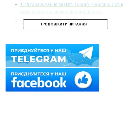
Для вшанування пам’яті Героїв Небесної Сотні
буде створено меморіальний простір
Оцінка законопроектів на відповідність
ПРОДОВЖИТИ ЧИТАННЯ →
Конституції буде обов’язковою
Буде обмежено розважально-концертні
заходи під час акції «Сонях» на вшанування
пам’яті захисників
Дитсадки меншої місткості можна буде
проєктувати з 1 жовтня 2026 р.
Перевірка джерел коштів, що вносяться як
застава, буде обов'язковою
ПОВ'ЯЗАНІ ТЕМИ:
FEATURED
LEX
ВРУ
КОНВЕНЦІЯ
НАСТУПНА
Штраф 51 000 грн за уведення в обіг продукції,
яка не відповідає встановленим вимогам,
визнано неконституційним