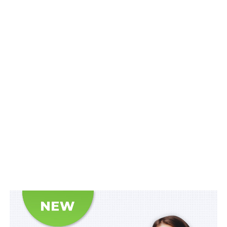
НЕ ПРОПУСТІТЬ
Адмінпротоколи про виготовлення та
пропаганду георгіївської стрічки складатиме
поліція