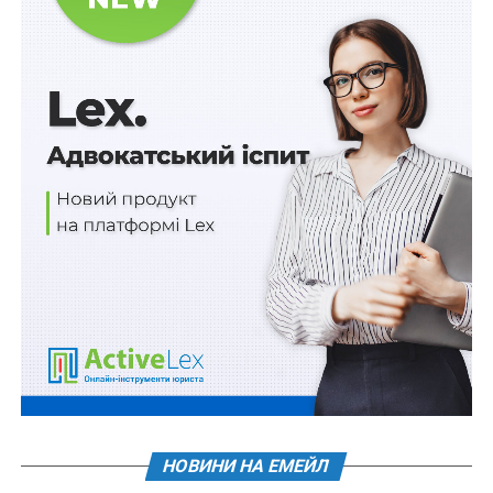
спричинило потерпілому тілесне ушкодження
середньої тяжкості, не може бути звільнено від
обов’язкового додаткового покарання на
підставі ч. 2 ст. 69 КК
Ініціатори законопроекту вказують, що згідно з
чинною редакцією Закону
№ 3720-IX
з 1 січня 2025 р.
усі водії, включно з учасниками бойових дій, повинні
купувати обов’язкове страхування цивільно-правової
відповідальності, однак учасники бойових дій мають
знижку 50%.
Знижка діє лише для транспортних засобів із робочим
об’ємом двигуна до 2500 куб. см або потужністю
електродвигуна до 100 кВт, які належать учаснику
бойових дій на праві власності. Крім того,
автомобілем має керувати сам страхувальник або
інша особа з пільгових категорій. Використання
НОВИНИ НА ЕМЕЙЛ
автомобіля для надання платних послуг із