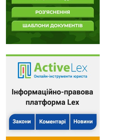
НАСТУПНА
До 1 млрд доларів від МБРР на бюджетну
підтримку України
НЕ ПРОПУСТІТЬ
Здобувачі освіти – члени релігійних організацій
вивчатимуть «Захист України» за індивідуальним
планом