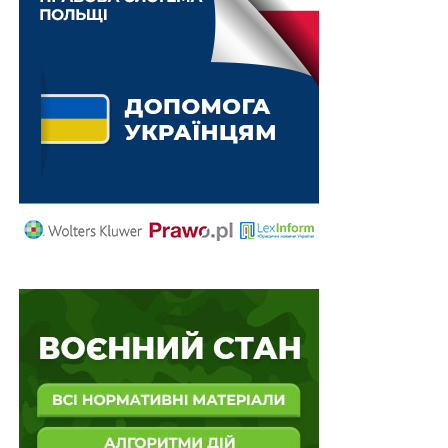
Схожі статті:
Пакет медичної допомоги на територіях
бойових дій діятиме до кінця року
Затверджено Методику верифікації учасників
скринінгів здоров'я
Відсутність законодавчого визначення терміна
«глорифікація» не впливає на можливість…
Учасники бойових дій звільняються від сплати
судового збору у справах, пов'язаних із…
Відсутність точних даних про учасників та
спосіб незаконного перетину кордону не
означає…
ПОВ'ЯЗАНІ ТЕМИ:
FEATURED
LEX
СТРАХУВАННЯ
ТРАНСПОРТНИЙ ЗАСІБ