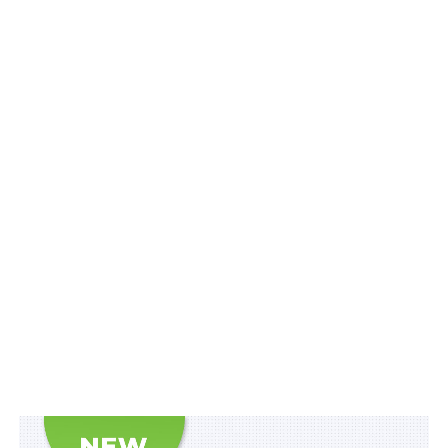
встановити, що громадяни України – учасники
бойових дій – щодо транспортного засобу, який має
робочий об’єм двигуна до 2500 сантиметрів кубічних
або потужність електродвигуна до 100 кіловат
включно та належить йому на праві власності, за
умови керування таким транспортним засобом
виключно страхувальником та використання
транспортного засобу без мети надання платних
послуг з перевезення пасажирів та/або вантажу,
звільняються від обов’язкового страхування
цивільно-правової відповідальності на території
України.
Відшкодування збитків від дорожньо-транспортної
пригоди, винуватцями якої є зазначені особи,
проводить страховик (МТСБУ) у порядку,
визначеному цим Законом.
Читайте також:
Особу, яка порушила ПДР, що