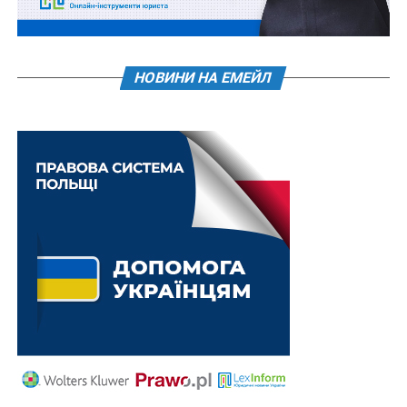
Компенсуються витрати, пов’язані із закупівлею
предметів та товарів для ведення підприємницької
або незалежної професійної діяльності за наявності
НОВИНИ НА ЕМЕЙЛ
документів, що підтверджують:
1) наявність статусу суб’єкта ветеранського
підприємництва;
2) факт оплати та отримання предметів та товарів,
пов’язаних із здійсненням підприємницької або
незалежної професійної діяльності, які можуть бути
компенсовані за рахунок Фонду.
Достовірність зазначених у цьому пункті документів
забезпечує особа, якій компенсуються витрати (нова
редакція
п. 5
).
Також зверніть увагу
на
Правові позиції
Верховного Суду щодо кримінальних