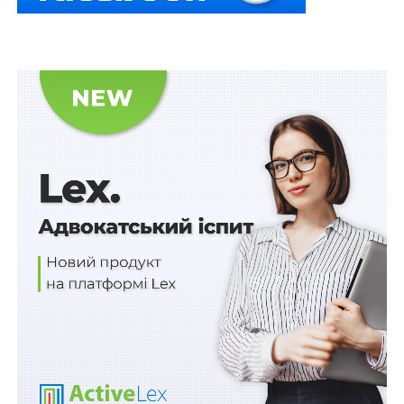
воєнного стану.
Відтепер кошти фонду використовуватимуть
конкретно на компенсацію витрат ветеранам війни,
зареєстрованим як фізичні особи – підприємці, або які
провадять незалежну професійну діяльність, шляхом
надання фінансової державної підтримки на
безповоротній основі для відновлення та стабілізації
ветеранського підприємництва.
Повторна компенсація витрат не допускається
незалежно від того, чи на підставі одного й того
самого посвідчення вона проводиться (нова редакція
п. 4
).
Читайте також
:
Щомісячна грошова виплата
членам сімей загиблих (померлих) громадян, які
мають особливі заслуги перед Батьківщиною,
здійснюється кожному члену сім’ї окремо