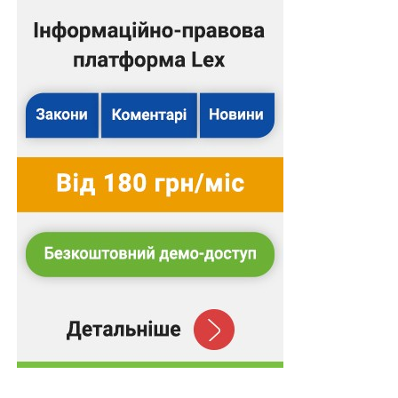
після…
Не більше 48 036 грн на гектар - компенсація
за реконструкцію і будівництво меліоративних
систем
ПОВ'ЯЗАНІ ТЕМИ:
FEATURED
LEX
НАСТУПНА
Нові порядки використання та повернення
коштів фонду соціального захисту осіб з
інвалідністю
НЕ ПРОПУСТІТЬ
Не може працювати в мистецькому ліцеї особа,
яка має не погашену або не зняту судимість