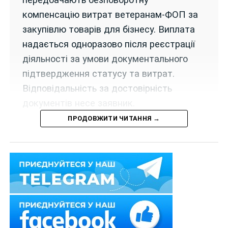
компенсацію витрат ветеранам-ФОП за
закупівлю товарів для бізнесу. Виплата
надається одноразово після реєстрації
діяльності за умови документального
підтвердження статусу та витрат.
Відповідальність за достовірність
документів несе заявник.
ПРОДОВЖИТИ ЧИТАННЯ →
Набрав чинності наказ Міністерства у справах
ветеранів «Про внесення змін до наказу Міністерства
у справах ветеранів України від 31 березня 2022 року
№ 63» від 26 травня 2026 р. № 679, яким викладено в
новій редакції
підпункт 2 пункту 2
Порядку
використання коштів бюджетною установою
“Український ветеранський фонд” у період дії