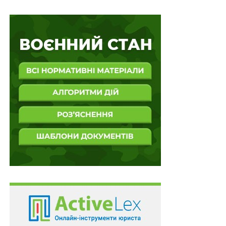
правопорушень, пов’язаних з війною,
та збірник
Воєнний стан. Всі нормативні матеріали,
алгоритми дій, роз’яснення, корисні ресурси
.
Схожі статті:
390 млн доларів для інклюзивного та
екологічного підприємництва
50 000 гривень на місяць – винагорода
військовослужбовцям, які відразу після
полону…
Часткова компенсація вартості авто для осіб з
інвалідністю внаслідок війни
Наявність двох взаємопов’язаних розписок
про позику та про обов’язок передати майно