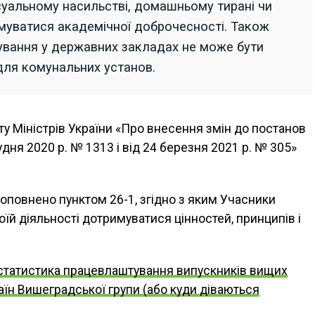
ксуальному насильстві, домашньому тирані чи
муватися академічної доброчесності. Також
чування у державних закладах не може бути
для комунальних установ.
у Міністрів України «Про внесення змін до постанов
рудня 2020 р. № 1313 і від 24 березня 2021 р. № 305»
оповнено пунктом 26-1, згідно з яким Учасники
оїй діяльності дотримуватися цінностей, принципів і
статистика працевлаштування випускників вищих
раїн Вишеградської групи (або куди діваються