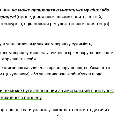
ження
не може працювати в мистецькому ліцеї або
процесі
(проведення навчальних занять, лекцій,
в, конкурсів, оцінювання результатів навчання тощо)
ту в установленому законом порядку судимість;
аконом порядку винною у вчиненні правопорушення проти
доторканості особи;
не стягнення за вчинення правопорушення, пов’язаного з
 (цькуванням), або за невиконання обов’язків щодо
и не може бути звільнений за аморальний проступок,
-виховного процесу
рганізації харчування у закладах освіти та дитячих