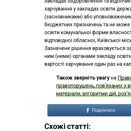
закладах оздоровлення та відпочин
харчування у закладах освіти дер
(засновниками) або уповноваженим
бюджетних призначень та не може 
освіти комунальної форми власност
відповідної обласної, Київської місь
Зазначене рішення враховується 
ним (ними) органами закладу освіт
вартості харчування один раз на ка
Також зверніть увагу
на
Право
правопорушень, пов’язаних з в
матеріали, алгоритми дій, роз’
Поділитися
Схожі статті: