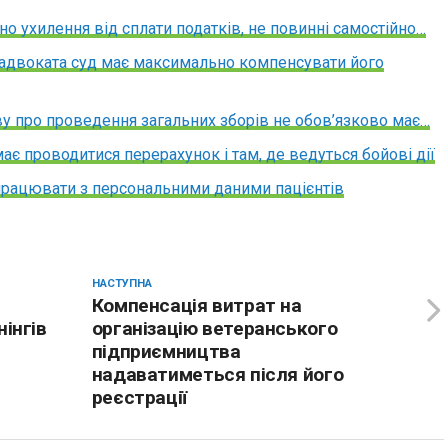
вано ухилення від сплати податків, не повинні самостійно…
 адвоката суд має максимально компенсувати його
у про проведення загальних зборів не обов’язково має…
має проводитися перерахунок і там, де ведуться бойові дії
ацювати з персональними даними пацієнтів
НАСТУПНА
Компенсація витрат на
нінгів
організацію ветеранського
підприємництва
надаватиметься після його
реєстрації