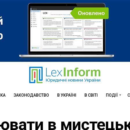
ИКА
ЗАКОНОДАВСТВО
В УКРАЇНІ
В СВІТІ
ПОДІЇ
С
ювати в мистець