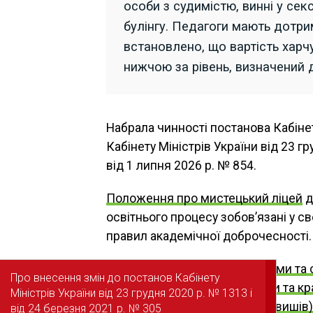
особи з судимістю, винні у се
булінгу. Педагоги мають дотри
встановлено, що вартість хар
нижчою за рівень, визначений 
Набрала чинності постанова Кабінет
Кабінету Міністрів України від 23 г
від 1 липня 2026 р. № 854.
Положення про мистецький ліцей
д
освітнього процесу зобов’язані у св
правил академічної доброчесності.
Читайте також
:
Механізми та 
Про внесення змін до постанов Кабінету
Про внесення змін до постанов Кабінету
учбових закладів України та к
Міністрів України від 23 грудня 2020 р. № 1313 і
Міністрів України від 23 грудня 2020 р. № 1313 і
випускники українських вишів)
від 24 березня 2021 р. № 305
від 24 березня 2021 р. № 305