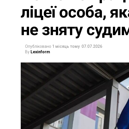
ліцеї особа, я
не зняту суди
Опубліковано
1 місяць тому
07.07.2026
By
Lexinform