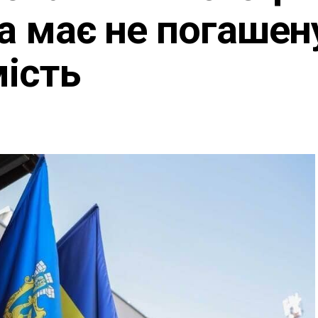
ка має не погашен
мість