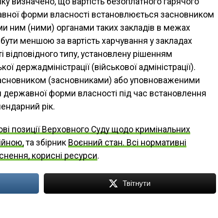
ку визначено, що вартість безоплатного гарячого
жавної форми власності встановлюється засновником
и ним (ними) органами таких закладів в межах
бути меншою за вартість харчування у закладах
і відповідного типу, установлену рішенням
кої держадміністрації (військової адміністрації).
засновником (засновниками) або уповноваженими
и державної форми власності під час встановлення
лендарний рік.
ві позиції Верховного Суду щодо кримінальних
ійною,
та збірник
Воєнний стан. Всі нормативні
яснення, корисні ресурси
.
Твітнути