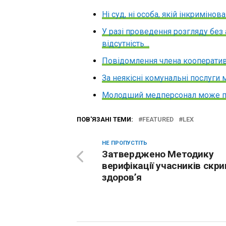
Ні суд, ні особа, якій інкриміно
У разі проведення розгляду без
відсутність…
Повідомлення члена кооператив
За неякісні комунальні послуги 
Молодший медперсонал може пр
ПОВ'ЯЗАНІ ТЕМИ:
FEATURED
LEX
НЕ ПРОПУСТІТЬ
Затверджено Методику
верифікації учасників скри
здоров’я