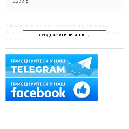
2022 р.
Набрала чинності постанова Кабінету Міністрів
України «Про внесення зміни до
пункту 1
постанови
ПРОДОВЖИТИ ЧИТАННЯ →
Кабінету Міністрів України від 16 лютого 2022 р. №
126» від 30 грудня 2022 р. № 1469, згідно з якою
медзаклади мають підключитись до електронної
системи охорони здоров’я до 31 березня 2023 р.
Нагадаємо
, раніше
медзаклади мали
підключитись до ЕСОЗ до кінця 2022 р.
Схожі статті:
Керівники підприємств і організацій мають