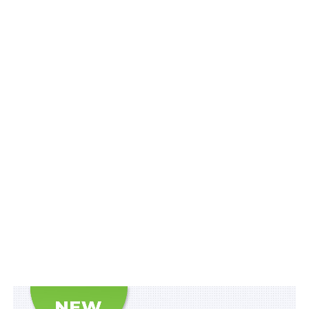
вживати заходів проти підкупу іноземних
посадових осіб
Ветеранські простори мають бути введені в
експлуатацію до жовтня 2026 р.
Продавці нових легкових авто мають
унаочнювати дані про витрати палива та
викиди CO2
ТЦК та СП мають право на апеляційне
оскарження рішення суду про встановлення
факту…
Іноземці мають обміняти посвідки на
тимчасове проживання
ПОВ'ЯЗАНІ ТЕМИ:
FEATURED
LEX
ЕСОЗ
МЕДИЧНІ ЗАКЛАДИ
ПОСТАНОВА КМУ
НАСТУПНА
Керівники підприємств і організацій вручатимуть