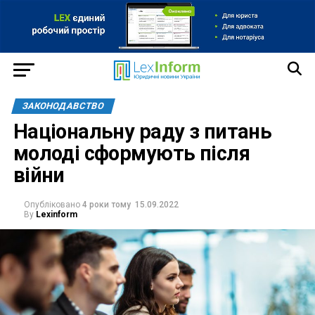
ЗАКОНОДАВСТВО
Національну раду з питань
молоді сформують після
війни
Опубліковано
4 роки тому
15.09.2022
By
Lexinform