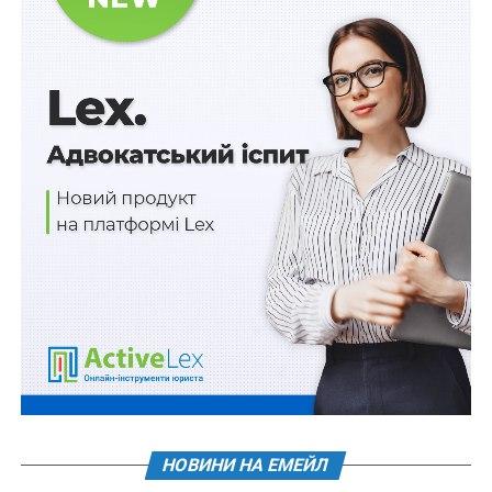
інших допоміжних органів, утворених Кабінетом
Міністрів України» та функціонує як консультативно-
дорадчий орган при Кабінеті Міністрів України з
метою вироблення узгодженої позиції щодо
формування та реалізації молодіжної політики,
налагодження взаємодії центральних і місцевих
органів виконавчої влади, органів місцевого
самоврядування із суб’єктами молодіжної роботи з
питань розвитку та реалізації молодіжної політики.
Читайте також:
Підтримку ветеранів
законодавчо закріплять як принцип внутрішньої
політики
Основними завданнями Національної ради є:
1) сприяння забезпеченню координації дій органів
виконавчої влади з питань формування та реалізації
НОВИНИ НА ЕМЕЙЛ
молодіжної політики;