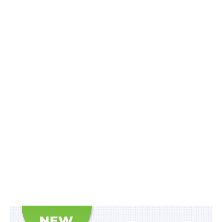
чинності через шість місяців після припинення або
скасування воєнного стану;
2) внесено зміни до:
постанови Кабінету Міністрів України від 20
грудня 2017 р.
№ 1014
«Про затвердження
типових положень про молодіжний центр та
про експертну раду при молодіжному центрі»;
розпорядження Кабінету Міністрів України від
17 лютого 2021 р.
№ 365
«Деякі питання
цифрової трансформації».
Затвердженим нею Порядком, зокрема передбачено,
що Національна рада утворюється відповідно до
ст. 7
Закону України «Про основні засади молодіжної
політики», який набрав чинності ще 22 травня 2021 р.,
постанови Кабінету Міністрів України від 17 червня
2009 р.
№ 599
«Питання консультативних, дорадчих та