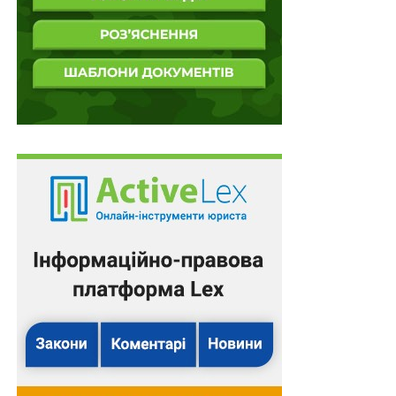
НАСТУПНА
Проекти рішень щодо корінних народів України
вироблятимуться за участю їхніх
представницьких органів
НЕ ПРОПУСТІТЬ
На виробництво і торгівлю алкоголем та
тютюном треба ліцензії