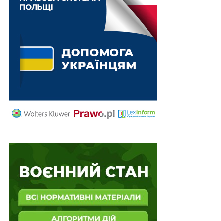
Схожі статті:
Неотриману загиблим військовослужбовцем
матеріальну допомогу для вирішення…
Національну стратегію ринкового нагляду
розроблятимуть раз на чотири роки
Підсанкційних осіб не обиратимуть до
Нацкомісії з питань психічного здоров’я
50 000 гривень на місяць – винагорода
військовослужбовцям, які відразу після
полону…
Новий Митний кодекс подали в Раду повторно
ПОВ'ЯЗАНІ ТЕМИ:
FEATURED
LEX
НАЦІОНАЛЬНА РАДА З ПИТАНЬ МОЛОДІ
ПОСТАНОВА КМУ