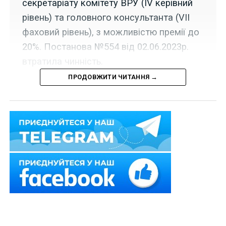
секретаріату комітету ВРУ (IV керівний
рівень) та головного консультанта (VII
фаховий рівень), з можливістю премії до
20%. Постанова №554 від 02.06.2023р.
втратила чинність.
ПРОДОВЖИТИ ЧИТАННЯ →
Набрала чинності постанова Кабінету Міністрів
України від 14 липня 2025 р.
№ 836
, якою
встановлено, що оплата праці залучених для
забезпечення належних умов роботи тимчасових
слідчих комісій і тимчасових спеціальних комісій
Верховної Ради України фахівців, з якими
укладається строковий трудовий договір,
проводиться в межах кошторису Верховної Ради
України виходячи з:
1) посадового окладу, встановленого з урахуванням