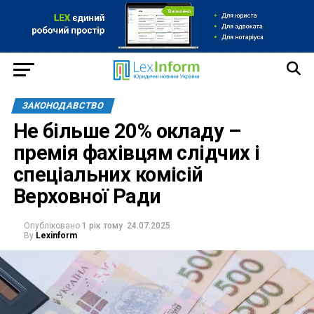
ЗАКОНОДАВСТВО
Не більше 20% окладу –
премія фахівцям слідчих і
спеціальних комісій
Верховної Ради
Опубліковано
1 рік тому
24.07.2025
By
Lexinform