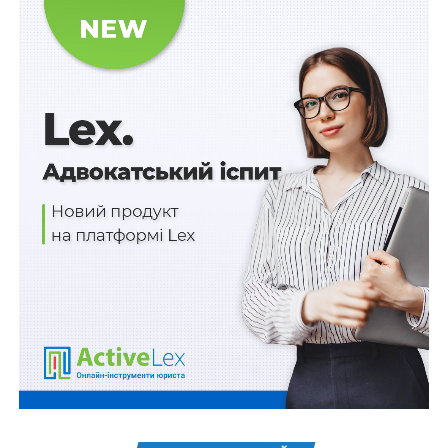
Водночас, визнано такою, що втратила чинність,
постанову «Деякі питання оплати праці працівників
секретаріатів тимчасових слідчих комісій і
тимчасових спеціальних комісій Верховної Ради
України» від 2 червня 2023 р.
№ 554
.
Також зверніть увагу
на
Правові позиції Верховного
Суду щодо кримінальних правопорушень, пов’язаних
з війною,
та збірник
Воєнний стан. Всі нормативні
матеріали, алгоритми дій, роз’яснення, корисні
ресурси
.
Схожі статті:
Не більше 48 036 грн на гектар - компенсація
за реконструкцію і будівництво меліоративних
систем