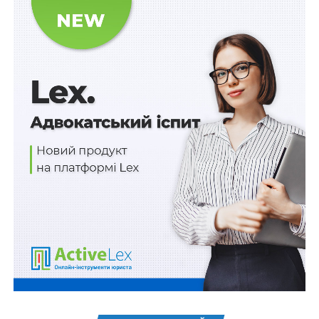
бойових дій, активних бойових дій, в тому числі на
яких функціонують державні електронні інформаційні
ресурси, для яких не визначена дата завершення
бойових дій, тимчасово окупованих територіях, для
яких не визначена дата завершення тимчасової
окупації, відповідно до
переліку територій, на яких
ведуться (велися) бойові дії або тимчасово
окупованих російською федерацією
, затвердженого
Мінрозвитку.
Також зверніть увагу
на
Правові позиції Верховного
Суду щодо кримінальних правопорушень, пов’язаних
з війною,
та збірник
Воєнний стан. Всі нормативні
матеріали, алгоритми дій, роз’яснення, корисні
ресурси
.