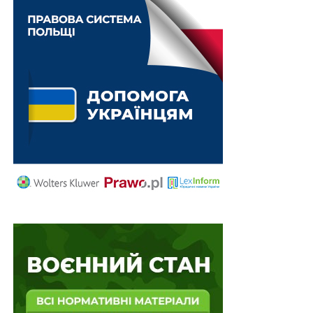
0,714 – коефіцієнт мінімальних експортних цін на
пшеницю, жито і ще деякі види агропродукції
НЕ ПРОПУСТІТЬ
Україна виходить з Угоди СНД про залік до
трудового стажу та вислуги років служби в
прокуратурі