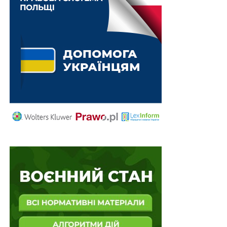
– прояв професіоналізму та самовідданості під час
виконання службових обов’язків в умовах
підвищеного ризику для життя та здоров’я,
включаючи роботу на територіях, де ведуться
(велися) бойові дії, на замінованих деокупованих
територіях, а також на територіях, що зазнали/
зазнають систематичних обстрілів;
2) енергетична стійкість держави:
– оперативне прийняття нестандартних інженерних та
управлінських рішень, що забезпечило мінімізацію
наслідків аварій або скорочення строків ліквідації їх
наслідків порівняно з нормативними показниками;
– участь у реалізації урядових програм, спрямованих
на покриття дефіциту генеруючих потужностей та
розвиток енергетичної незалежності;