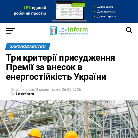
ЗАКОНОДАВСТВО
Три критерії присудження
Премії за внесок в
енергостійкість України
Опубліковано
2 місяці тому
26.05.2026
By
Lexinform