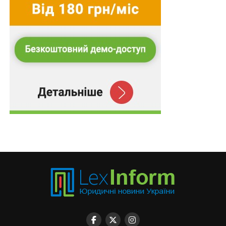
3) лідерство та інновації у сфері електроенергетики:
– особисті досягнення у впровадженні новітніх
цифрових технологій, методів автоматизації та
рішень Smart Grid, що забезпечують підвищення
надійності енергетичної системи;
– розробка та практичне впровадження інноваційних
цифрових систем управління, що сприяють
підвищенню надійності та гнучкості енергетичної
системи;
– особисті досягнення у впровадженні
енергозберігаючих технологій та зниженні
технологічних втрат у мережах;
– здійснення активної раціоналізаторської діяльності,
розробка авторських проєктів, спрямованих на
енергоефективність та модернізацію
електроенергетичного обладнання;