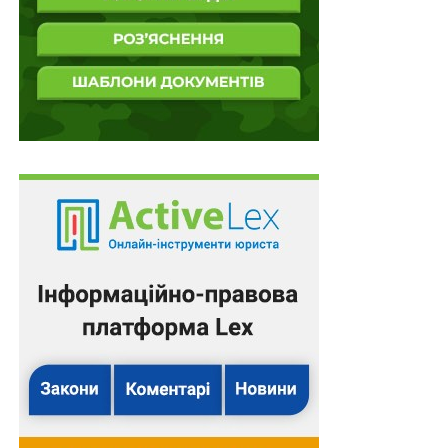
– реалізація проєктів з впровадження розподіленої
генерації, когенерації, автономних систем
електроживлення та заходів з енергоефективності
для забезпечення електропостачання об’єктів
критичної інфраструктури та споживачів в умовах
аварійних та нештатних режимів роботи об’єднаної
енергетичної системи України;
– особистий внесок у впровадження інженерно-
технічних заходів захисту об’єктів критичної
інфраструктури, що підвищують стійкість
електроенергетичного обладнання та мінімізують
наслідки обстрілів;
Читайте також
:
Службова особа, на яку був
покладений обов’язок, невиконання якого
призвело до утоплення малолітнього підлягає
кримінальній відповідальності за ч. 2 ст. 137 КК