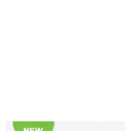
Премія присуджується щороку працівникам
підприємств електроенергетики за вагомий внесок у
забезпечення розвитку енергетичної стійкості
держави, проявлену особисту мужність і
самовідданість під час ліквідації наслідків аварій,
героїчну працю, а також сумлінне виконання
професійних обов’язків, у тому числі в умовах
воєнного стану.
Читайте також:
Енергетичні махінації. Спроба
обнулити рішення судів, ухвалених за позовами
НАБУ, зазнала краху
Рішення про висунення кандидата на присудження
Премії приймається Комітетом з присудження Премії
Кабінету Міністрів України за вагомий внесок у
забезпечення енергетичної стійкості України
відповідно до повноважень та складу, визначених