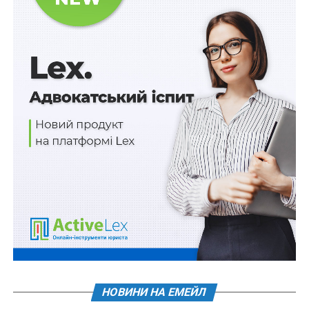
Положенням про Премію Кабінету Міністрів України
за вагомий внесок у забезпечення енергетичної
стійкості України
, затвердженим постановою від 18
лютого 2026 р. № 207.
Комітет, вирішуючи питання щодо висунення
кандидата на присудження Премії, бере до уваги
досягнення особи за останні 12 місяців, що
передують даті подання пропозиції про її висунення.
При цьому враховується:
– особистий внесок у розвиток і забезпечення
енергетичної стійкості держави на місцевому або
загальнодержавному рівні;
– вагомість результатів діяльності (кількість
споживачів або об’єктів інфраструктури, яким
забезпечено стабільне живлення);
НОВИНИ НА ЕМЕЙЛ