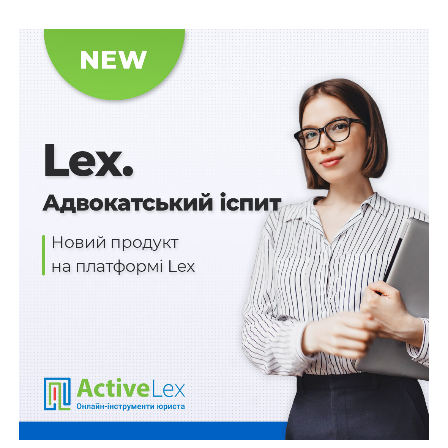
Таке порушення каратиметься штрафом від 51000 до
102000 грн. Повторне порушення, вчинене суб’єктом
господарювання протягом року, – каратиметься
накладанням штрафу у розмірі від 170000 до 340000
грн.
Схожі статті:
Суд може вийти за межі доводів та вимог
апеляційної скарги в разі встановлення
порушення…
До 6 років позбавлення волі за порушення
права на безоплатну медичну допомогу
Законопроект про облігації з покриттям