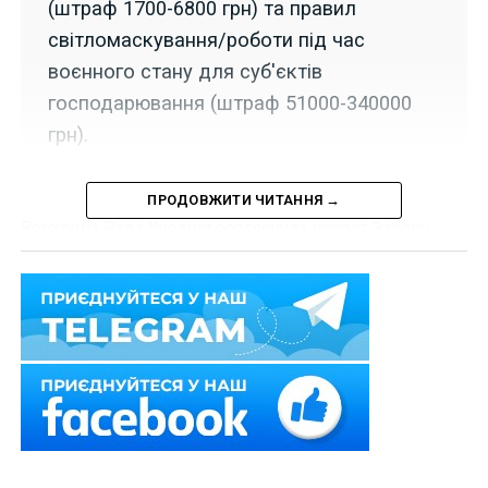
(штраф 1700-6800 грн) та правил
світломаскування/роботи під час
воєнного стану для суб'єктів
господарювання (штраф 51000-340000
грн).
ПРОДОВЖИТИ ЧИТАННЯ →
Верховна Рада України розглянула проект Закону
України «Про внесення змін до Кодексу України про
адміністративні правопорушення та інших законів
щодо встановлення адміністративної
відповідальності за порушення вимог або
невиконання деяких заходів правового режиму
воєнного стану»
№ 10195
та
ухвалила
повернути його
до Комітету з питань правоохоронної діяльності
для
доопрацювання та внесення на розгляд у
повторному другому читанні
.