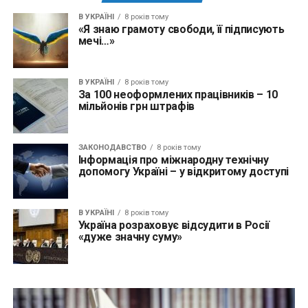
В УКРАЇНІ
8 років тому
«Я знаю грамоту свободи, її підписують
мечі…»
В УКРАЇНІ
8 років тому
За 100 неоформлених працівників – 10
мільйонів грн штрафів
ЗАКОНОДАВСТВО
8 років тому
Інформація про міжнародну технічну
допомогу Україні – у відкритому доступі
В УКРАЇНІ
8 років тому
Україна розраховує відсудити в Росії
«дуже значну суму»