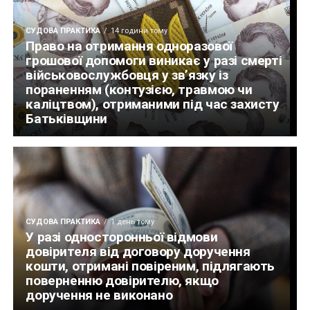
СУДОВА ПРАКТИКА
14 години тому
Право на отримання одноразової
грошової допомоги виникає у разі смерті
військовослужбовця у зв’язку із
пораненням (контузією, травмою чи
каліцтвом), отриманими під час захисту
Батьківщини
СУДОВА ПРАКТИКА
1 день тому
У разі односторонньої відмови
довірителя від договору доручення
кошти, отримані повіреним, підлягають
поверненню довірителю, якщо
доручення не виконано