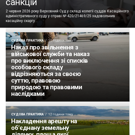
санкцій
2 червня 2026 року Верховний Суд у складі колегії суддів Касаційного
адміністративного суду у справі № 420/21469/25 задовольнив
касаційну скаргу...
СУДОВА ПРАКТИКА
10 години тому
Наказ про звільнення з
військової служби та наказ
про виключення зі списків
особового складу
відрізняються за своєю
суттю, правовою
природою та правовими
наслідками
СУДОВА ПРАКТИКА
12 години тому
Накладення арешту на
об’єднану земельну
ділянку, площа якої