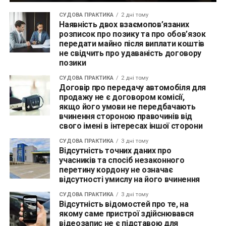
СУДОВА ПРАКТИКА
2 дні тому
Наявність двох взаємопов’язаних
розписок про позику та про обов’язок
передати майно після виплати коштів
не свідчить про удаваність договору
позики
СУДОВА ПРАКТИКА
2 дні тому
Договір про передачу автомобіля для
продажу не є договором комісії,
якщо його умови не передбачають
вчинення стороною правочинів від
свого імені в інтересах іншої сторони
СУДОВА ПРАКТИКА
3 дні тому
Відсутність точних даних про
учасників та спосіб незаконного
перетину кордону не означає
відсутності умислу на його вчинення
СУДОВА ПРАКТИКА
3 дні тому
Відсутність відомостей про те, на
якому саме пристрої здійснювався
відеозапис не є підставою для