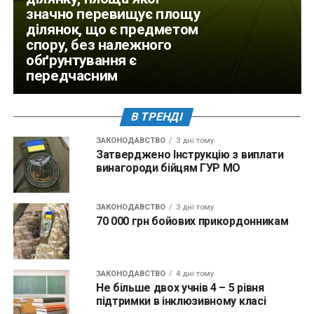
значно перевищує площу
ділянок, що є предметом
спору, без належного
обґрунтування є
передчасним
В ТРЕНДІ
ЗАКОНОДАВСТВО
3 дні тому
Затверджено Інструкцію з виплати
винагороди бійцям ГУР МО
ЗАКОНОДАВСТВО
3 дні тому
70 000 грн бойових прикордонникам
ЗАКОНОДАВСТВО
4 дні тому
Не більше двох учнів 4 – 5 рівня
підтримки в інклюзивному класі