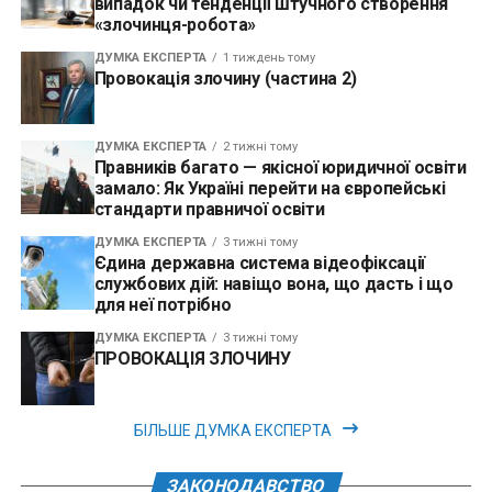
випадок чи тенденції штучного створення
«злочинця-робота»
ДУМКА ЕКСПЕРТА
1 тиждень тому
Провокація злочину (частина 2)
ДУМКА ЕКСПЕРТА
2 тижні тому
Правників багато — якісної юридичної освіти
замало: Як Україні перейти на європейські
стандарти правничої освіти
ДУМКА ЕКСПЕРТА
3 тижні тому
Єдина державна система відеофіксації
службових дій: навіщо вона, що дасть і що
для неї потрібно
ДУМКА ЕКСПЕРТА
3 тижні тому
ПРОВОКАЦІЯ ЗЛОЧИНУ
БІЛЬШЕ ДУМКА ЕКСПЕРТА
ЗАКОНОДАВСТВО