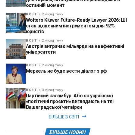
останній момент
В СВІТІ
2 місяці тому
Wolters Kluwer Future-Ready Lawyer 2026: ШІ
став щоденним інструментом для 92%
юристів
В СВІТІ
2 місяці тому
Австрія витрачає мільярди на неефективні
університети
В СВІТІ
2 місяці тому
Меркель не буде вести діалог з рф
В СВІТІ
3 місяці тому
Партійний каламбур: Або як українські
«політичні проєкти» виглядають на тлі
Вишеградської четвірки
БІЛЬШЕ В СВІТІ
БІЛЬШЕ НОВИН