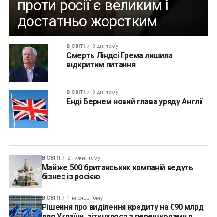
проти росії є великим і
достатньо жорстким
В СВІТІ
3 дні тому
Смерть Ліндсі Грема лишила
відкритим питання
В СВІТІ
3 дні тому
Енді Бернем новий глава уряду Англії
В СВІТІ
2 тижні тому
Майже 500 британських компаній ведуть
бізнес із росією
В СВІТІ
1 місяць тому
Рішення про виділення кредиту на €90 млрд
для України, зіткнулося з перешкодами в