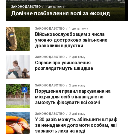
ЗАКОНОДАВСТВО
1 день тому
Довічне позбавлення волі за екоцид
ЗАКОНОДАВСТВО
1 день тому
Військовослужбовцям з числа
умовно-достроково звільнених
дозволили відпустки
ЗАКОНОДАВСТВО
2 дні тому
Справи про усиновлення
розглядатимуть швидше
ЗАКОНОДАВСТВО
2 дні тому
Порушення правил паркування на
місцях для осіб з інвалідністю
зможуть фіксувати всі охочі
ЗАКОНОДАВСТВО
2 дні тому
У 30 разів можуть збільшити штраф
за ненадання допомоги особам, які
зазнають лиха на воді