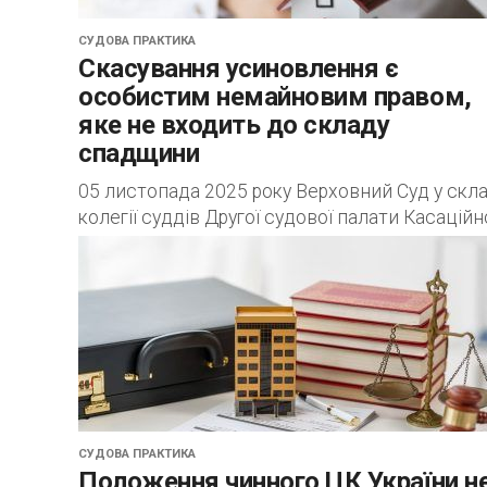
СУДОВА ПРАКТИКА
Скасування усиновлення є
особистим немайновим правом,
яке не входить до складу
спадщини
05 листопада 2025 року Верховний Суд у скла
колегії суддів Другої судової палати Касаційн
цивільного суду у справі № 2- 2594/2006
задовольнив касаційну скаргу особи, яка...
СУДОВА ПРАКТИКА
Положення чинного ЦК України н