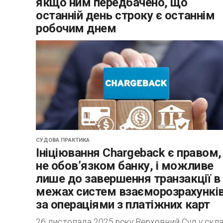
якщо ним передбачено, що
останній день строку є останнім
робочим днем
12 листопада 2025 р. Верховний Суд у складі
колегії суддів Першої судової палати
Касаційного цивільного суду у справі №
552/8737/24 відмовив у задоволенні касацій
скарги колишньої...
СУДОВА ПРАКТИКА
Ініціювання Chargeback є правом,
не обов’язком банку, і можливе
лише до завершення транзакції в
межах систем взаєморозрахункі
за операціями з платіжних карт
26 листопада 2025 року Верховний Суд у скла