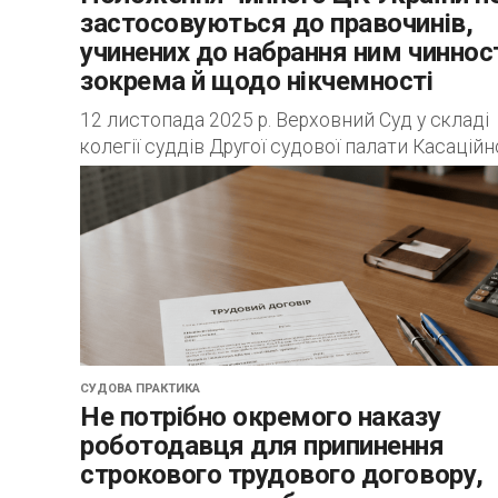
застосовуються до правочинів,
учинених до набрання ним чинност
зокрема й щодо нікчемності
12 листопада 2025 р. Верховний Суд у складі
колегії суддів Другої судової палати Касаційн
цивільного суду у справі № 523/16628/23
задовольнив касаційну скаргу спадкоємця у
справі...
СУДОВА ПРАКТИКА
Не потрібно окремого наказу
роботодавця для припинення
строкового трудового договору,