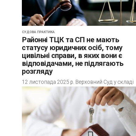
СУДОВА ПРАКТИКА
Районні ТЦК та СП не мають
статусу юридичних осіб, тому
цивільні справи, в яких вони є
відповідачами, не підлягають
розгляду
12 листопада 2025 р. Верховний Суд у складі
колегії суддів Другої судової палати Касаційн
цивільного суду у справі № 524/7691/23
рішення судів попередніх інстанцій скасував, а