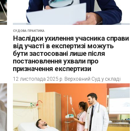
СУДОВА ПРАКТИКА
Наслідки ухилення учасника справи
від участі в експертизі можуть
бути застосовані лише після
постановлення ухвали про
призначення експертизи
12 листопада 2025 р. Верховний Суд у складі
ого
колегії суддів Другої судової палати Касаційного
цивільного суду у справі № 346/5502/22
...
задовольнив касаційну скаргу заявника, який
наполягав,...