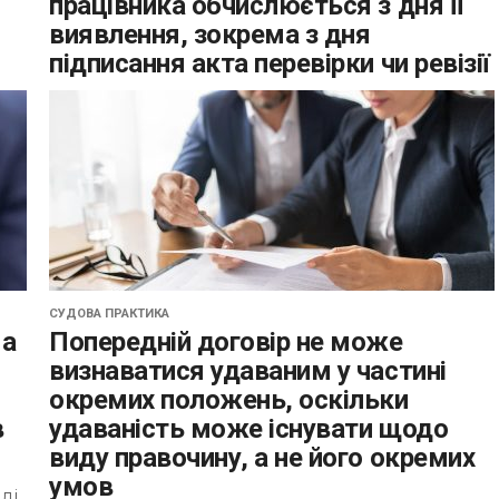
працівника обчислюється з дня її
виявлення, зокрема з дня
підписання акта перевірки чи ревізії
05 листопада 2025 р. Верховний Суд у складі
колегії суддів Другої судової палати Касаційного
цивільного суду у справі № 211/447/23
ної
задовольнив касаційну скаргу колишнього
працівника, який...
СУДОВА ПРАКТИКА
 а
Попередній договір не може
визнаватися удаваним у частині
окремих положень, оскільки
в
удаваність може існувати щодо
виду правочину, а не його окремих
умов
ді