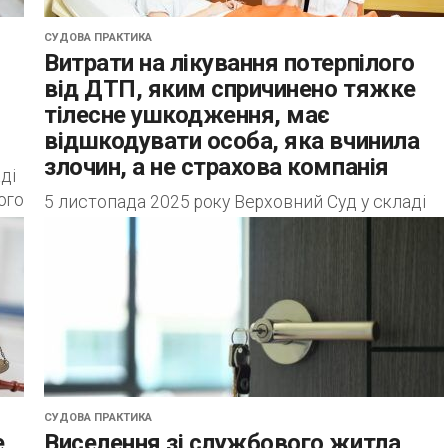
СУДОВА ПРАКТИКА
Витрати на лікування потерпілого
від ДТП, яким спричинено тяжке
тілесне ушкодження, має
відшкодувати особа, яка вчинила
злочин, а не страхова компанія
ді
ого
5 листопада 2025 року Верховний Суд у складі
колегії суддів Першої судової палати
Касаційного цивільного суду у справі №
308/1463/19 задовольнив касаційну скаргу
прокурора, який доводив,...
СУДОВА ПРАКТИКА
е
Виселення зі службового житла,