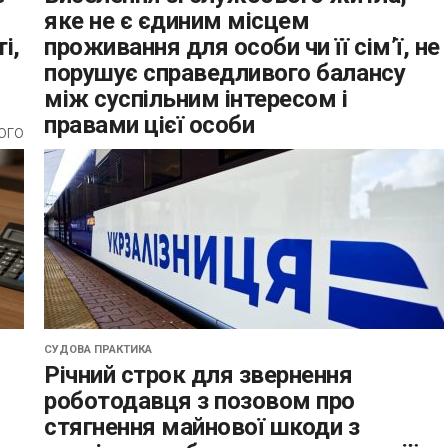
яке не є єдиним місцем
і,
проживання для особи чи її сім’ї, не
порушує справедливого балансу
між суспільним інтересом і
правами цієї особи
ого
12 листопада 2025 р. Верховний Суд у складі
колегії суддів Першої судової палати
Касаційного цивільного суду у справі №
521/11914/21 відмовив у задоволення
касаційної скарги особи,...
СУДОВА ПРАКТИКА
Річний строк для звернення
роботодавця з позовом про
стягнення майнової шкоди з