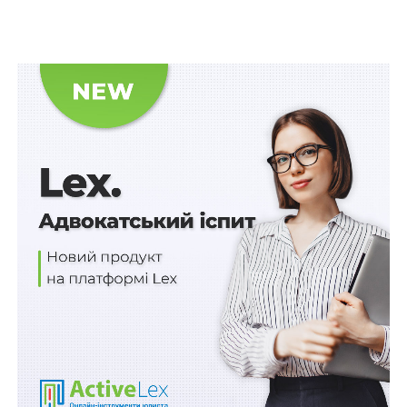
належна стороні частка спільної часткової
власності, виходить за межі позову про поділ
такої власності
Відповідач зазначав, що позивач систематично
відмовлявся виконувати накази керівництва щодо
несення служби у визначеній зоні оперативного
реагування, а тому правомірно був притягнутий до
дисциплінарної відповідальності у вигляді
звільнення зі служби в поліції.
Рішенням суду першої інстанції позов задоволено.
Суд дійшов висновку про порушення відповідачем
вимог щодо складу дисциплінарної комісії, оскільки
до її складу входили особи, які могли бути
зацікавленими у результатах службового
розслідування. З огляду на це
суд визнав накази про
дисциплінарне стягнення та звільнення
протиправними, поновив позивача на службі та