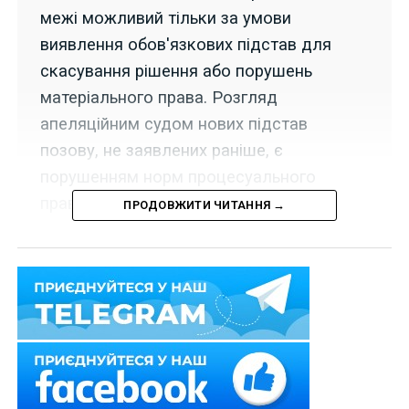
межі можливий тільки за умови
виявлення обов'язкових підстав для
скасування рішення або порушень
матеріального права. Розгляд
апеляційним судом нових підстав
позову, не заявлених раніше, є
порушенням норм процесуального
права.
ПРОДОВЖИТИ ЧИТАННЯ →
17 квітня 2026 року Верховний Суд у складі колегії
суддів Касаційного адміністративного суду у справі
№ 160/10192/21
частково задовольнив касаційну
скаргу Департаменту патрульної поліції Національної
поліції України.