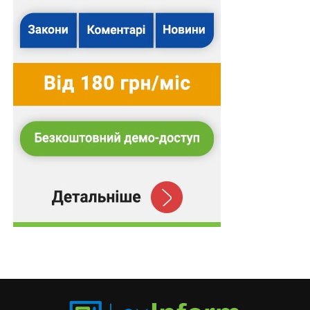
Повний текст рішення
З іншими правовими позиціями Верховного Суду,
яких вже налічується понад 21 000, можна
ознайомитися в аналітично-правовій системі
LEX
.
Схожі статті:
Помилкове подання адвокатом апеляційної
скарги до АП ВАКС, а не до місцевого
апеляційного…
До 6 років позбавлення волі за порушення
права на безоплатну медичну допомогу
КСУ визначить конституційність встановлення
додаткових умов для надання пільг ветеранам