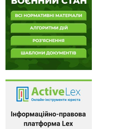
пояснень, законності складу дисциплінарної комісії,
дотримання строків розслідування та наявності у діях
позивача дисциплінарного проступку.
В апеляційній скарзі відповідач оскаржував
виключно висновки суду першої інстанції щодо
неправомірності складу дисциплінарної комісії. Отже,
перевірка апеляційним судом обставин щодо нібито
виходу відповідача за межі предмета службового
розслідування фактично означала вихід за межі
доводів апеляційної скарги та розгляд нової підстави
позову, яка раніше не заявлялася.
Отже, Верховний Суд касаційну скаргу відповідача
задовольнив частково, скасував рішення суду
апеляційної інстанції та направив справу на новий
розгляд до цього ж суду.
Підготував Леонід Лазебний