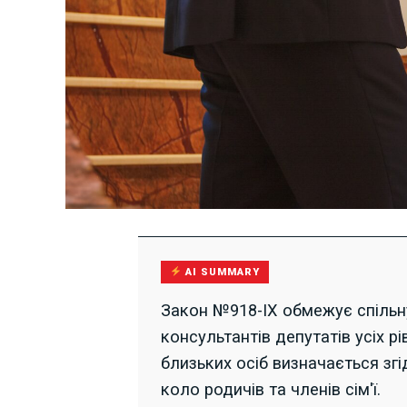
AI SUMMARY
Закон №918-IX обмежує спільну
консультантів депутатів усіх рі
близьких осіб визначається з
коло родичів та членів сім'ї.