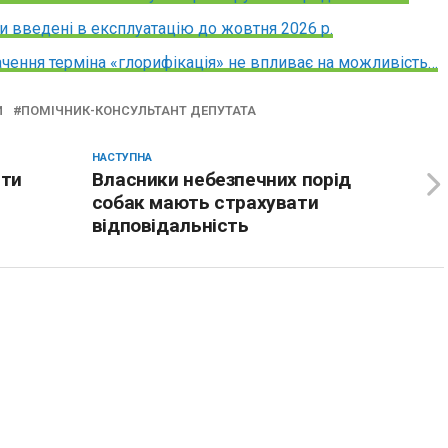
и введені в експлуатацію до жовтня 2026 р.
ачення терміна «глорифікація» не впливає на можливість…
И
ПОМІЧНИК-КОНСУЛЬТАНТ ДЕПУТАТА
НАСТУПНА
ити
Власники небезпечних порід
собак мають страхувати
відповідальність