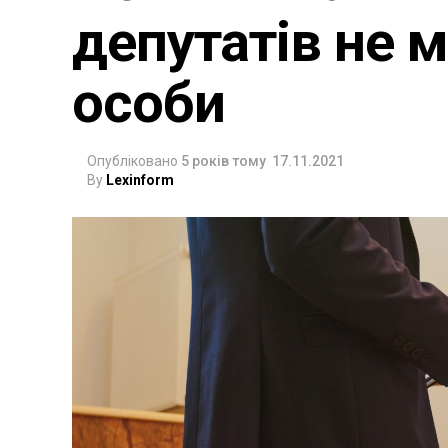
депутатів не 
особи
Опубліковано
5 років тому
17.11.2021
By
Lexinform