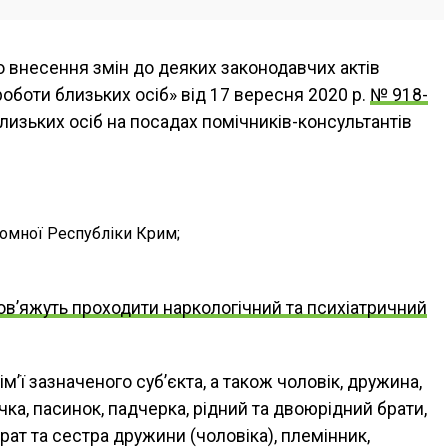
о внесення змін до деяких законодавчих актів
оботи близьких осіб» від 17 вересня 2020 р.
№ 918-
лизьких осіб на посадах помічників-консультантів
омної Республіки Крим;
ов’яжуть проходити наркологічний та психіатричний
м’ї зазначеного суб’єкта, а також чоловік, дружина,
очка, пасинок, падчерка, рідний та двоюрідний брати,
рат та сестра дружини (чоловіка), племінник,