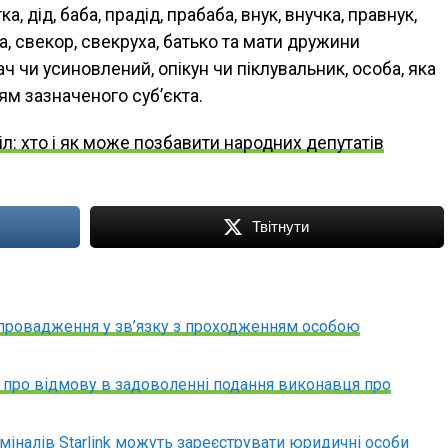
а, дід, баба, прадід, прабаба, внук, внучка, правнук,
ща, свекор, свекруха, батько та мати дружини
ч чи усиновлений, опікун чи піклувальник, особа, яка
ям зазначеного суб’єкта.
іл: хто і як може позбавити народних депутатів
Твітнути
 провадження у зв’язку з проходженням особою
 про відмову в задоволенні подання виконавця про
міналів Starlink можуть зареєструвати юридичні особи