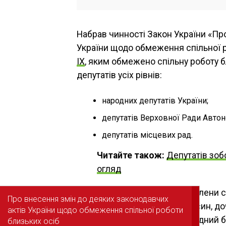
Набрав чинності Закон України «Пр
України щодо обмеження спільної р
IX
, яким обмежено спільну роботу б
депутатів усіх рівнів:
народних депутатів України;
депутатів Верховної Ради Автон
депутатів місцевих рад.
Читайте також:
Депутатів зоб
огляд
Нагадаємо, близькі особи – члени сі
Про внесення змін до деяких законодавчих
Про внесення змін до деяких законодавчих
батько, мати, вітчим, мачуха, син, д
актів України щодо обмеження спільної роботи
актів України щодо обмеження спільної роботи
рідна та двоюрідна сестри, рідний б
близьких осіб
близьких осіб