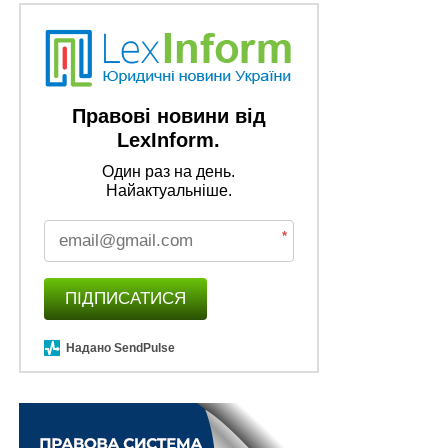
Держінспекції архітектури та містобудування
Правові новини від
LexInform.
Один раз на день.
Найактуальніше.
*
ПІДПИСАТИСЯ
Надано SendPulse