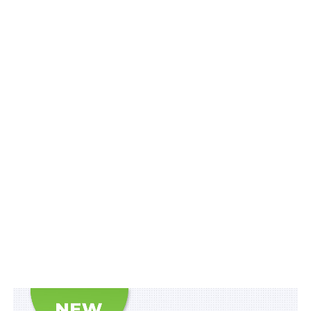
допомогу суб’єктам господарювання відповідно до
Закону України
«Про соціальну підтримку
застрахованих осіб та суб’єктів господарювання на
період здійснення обмежувальних протиепідемічних
заходів, запроваджених з метою запобігання
поширенню на території України гострої
респіраторної хвороби COVID-19, спричиненої
коронавірусом SARS-CoV-2»
за період з 1 березня
2020 р. до 1 листопада 2023 р., з використанням
механізму, який визначено Порядком.
Схожі статті:
Атестовані наукові установи внесуть до Єдиної
електронної бази освіти
Центри екстреної медичної допомоги можуть