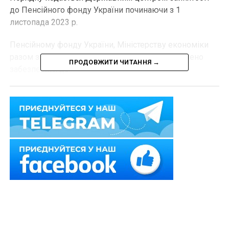
до Пенсійного фонду України починаючи з 1
листопада 2023 р.
Пенсійному фонду України, Міністерству економіки
разом з Державним центром зайнятості доручено
ПРОДОВЖИТИ ЧИТАННЯ →
забезпечити до:
Читайте також
:
Інформацію про свої кредити
можна перевірити через онлайн-сервіс НБУ
– 1 листопада 2023 р. створення технічних
можливостей для внесення до реєстру застрахованих
осіб інформації відповідно до Порядку;
– 31 грудня 2023 р. внесення до реєстру
застрахованих осіб наявної інформації про осіб, які
отримували допомогу по частковому безробіттю
відповідно до ст.
47
і
47-1
Закону України «Про
зайнятість населення» та/або одноразову матеріальну