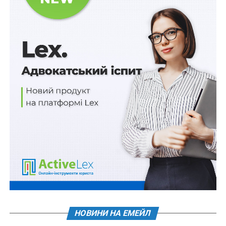
базуватися у тимчасових пунктах
Витяги з Реєстру ветеранів видаватимуть
також їхнім дітям для оформлення підтримки
для…
Єдиний Класифікатор професій замість Реєстру
кваліфікацій
Деякі записи Єдиного реєстру зниклих безвісти
заблокують 1 серпня
ПОВ'ЯЗАНІ ТЕМИ:
FEATURED
LEX
ДЕРЖАВНИЙ ЦЕНТР ЗАЙНЯТОСТІ
ПОСТАНОВА КМУ
СОЦІАЛЬНЕ СТРАХУВАННЯ
НАСТУПНА
Затверджено критерії стимулюючого ефекту
держдопомога на будівництво місцевої
інфраструктури
НОВИНИ НА ЕМЕЙЛ
НЕ ПРОПУСТІТЬ
Утворено 5 міжрегіональних управлінь