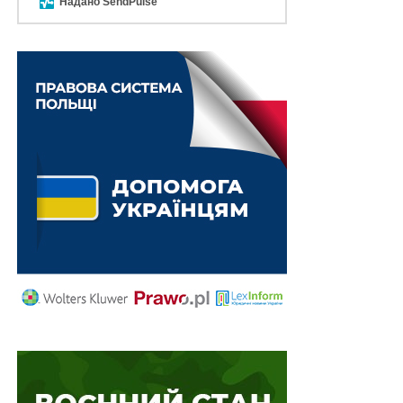
Надано SendPulse
апеляційного суду, а позов задовольнити.
Повний текст рішення.
Схожі статті:
У разі зміни закону про кримінальну
відповідальність в період самовільного
залишення…
У разі проведення розгляду без адвоката суд
має максимально компенсувати його
відсутність…
Правочини із суб’єктами, зареєстрованими на
тимчасово окупованій території України, є…
Не підлягає поверненню під митний контроль