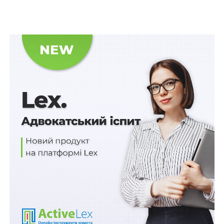
Рішенням міського суду, залишеним без змін
ухвалою апеляційного суду, у задоволенні позову
відмовлено.
Дослідивши матеріали справи, Верховний Суд
дійшов висновку, що у разі спростування презумпції
правомірності правочину, передбаченої
ст. 204
ЦК
України, всі права, набуті сторонами правочину за
ним, не повинні здійснюватися, а створені обов’язки
та наслідки не підлягають виконанню. Ураховуючи
наведене, спірна квартира, яка є предметом іпотеки,
залишилася у володінні боржника, отже позивач є її
власником і користувачем.
Відповідно до
ст. 330
ЦК України, якщо майно
відчужене особою, яка не мала на це права,
добросовісний набувач набуває право власності на
нього, якщо відповідно до
ст. 388
цього Кодексу