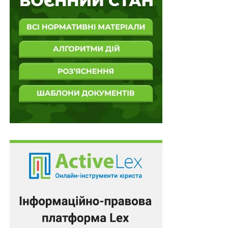
примусово відчужене майно для його
подальшого…
Спір щодо підготовки та укладення договору
про надання соціальних послуг є публічно-
правовим…
ПОВ'ЯЗАНІ ТЕМИ:
АПЕЛЯЦІЙНИЙ СУД
ВЕРХОВНИЙ СУД УКРАЇНИ
МАЙНО
СУД
НАСТУПНА
Негласні слідчі дії самі по собі не порушують
право на справедливий судовий розгляд
НЕ ПРОПУСТІТЬ
Відшкодування матеріальної шкоди, завданої
судовою владою