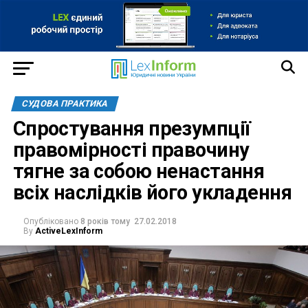
СУДОВА ПРАКТИКА
Спростування презумпції
правомірності правочину
тягне за собою ненастання
всіх наслідків його укладення
Опубліковано
8 років тому
27.02.2018
By
ActiveLexInform