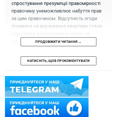
спростування презумпції правомірності
правочину унеможливлює набуття прав
за цим правочином. Відсутність згоди
позивача на відчуження квартири стала
підставою для віндикації майна на
користь власника.
ПРОДОВЖИТИ ЧИТАННЯ →
НАТИСНІТЬ, ЩОБ ПРОКОМЕНТУВАТИ
Рішенням Верховного Суду встановлено, що в
разі спростування презумпції правомірності
правочину всі права, набуті сторонами
правочину за ним, не повинні здійснюватися, а
створені обов’язки та наслідки не підлягають
виконанню.
14 лютого 2018 р. Верховний Суд прийняв постанову
у справі № 127/8068/16-ц за касаційною скаргою на